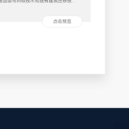
础加固与纠倾技术和既有建筑迁移技术
工程设计原则、工程勘察和土的工程性
合地基、桩基础、特殊土地基基础工
点击预览
建筑地基基础加固与纠倾技术、既有建