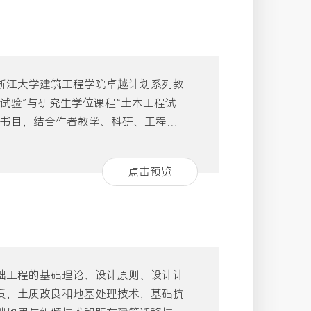
、围海工程地基处理技术、水下地基处
地基处理技术》既可作为研究生教材，
浙江大学建筑工程学院卓越计划系列教
试验”与研究生学位课程“土木工程试
类书目，结合作者教学、科研、工程技
工程研究性试验、工程质量检测与监
原理，包括：土木工程结构试验的仪器
点击预览
测技术、动态测试与分析、岩土工程试
震试验、风洞试验、施工监测。 本书
考书，也可供相关科研人员和工程技术
础工程的基础理论、设计原则、设计计
质，土质改良和地基处理技术，基础抗