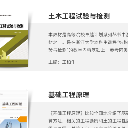
地基基础加固、交通工程地基处理技术
理技术、地基处理技术发展与展望。《
土木工程试验与检测
也可作为工程技术人员的参考书。
本教材是高等院校卓越计划系列丛书中
材之一。是在浙江大学本科生课程“结构
验与检测”的教学内容基础上，参考同
术服务的经验编写而成。主要介绍土木
主编：王柏生
测、既有建筑鉴定的仪器设备、方法、
与设备、荷静试验、模型试验、结构检
验、桩基动测技术、既有建筑鉴定、抗
可作为本科生、研究生的教材或教学参
基础工程原理
人员使用。
《基础工程原理》比较全面地介绍了基
算方法，相关的工程勘察和土的工程性