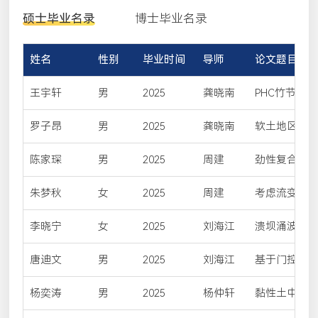
硕士毕业名录
博士毕业名录
姓名
性别
毕业时间
导师
论文题目
王宇轩
男
2025
龚晓南
PHC竹节桩
模拟研究
罗子昂
男
2025
龚晓南
软土地区静
方法研究
陈家琛
男
2025
周建
劲性复合桩
递规律研究
朱梦秋
女
2025
周建
考虑流变的
起饱和弱透
李晓宁
女
2025
刘海江
溃坝涌波对
墙情境的对
唐迪文
男
2025
刘海江
基于门控循环
海啸水位过
杨奕涛
男
2025
杨仲轩
黏性土中打