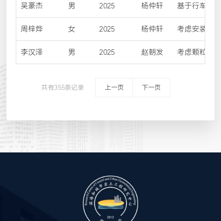
及其在溜桩
吴豪杰
男
2025
杨仲轩
基于行车舒
治效果评价
周梓烨
女
2025
杨仲轩
考虑安装效
承载特性研
李汉泽
男
2025
赵朝发
考虑颗粒表
土多尺度模
共有355条记录
上一页
下一页