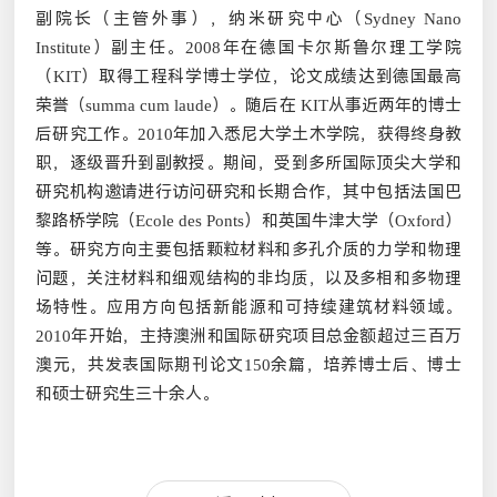
副院长（主管外事），纳米研究中心（
Sydney Nano
）副主任。
年在德国卡尔斯鲁尔理工学院
Institute
2008
（
）取得工程科学博士学位，论文成绩达到德国最高
KIT
荣誉（
）。随后在
从事近两年的博士
summa cum laude
KIT
后研究工作。
年加入悉尼大学土木学院，获得终身教
2010
职，逐级晋升到副教授。期间，受到多所国际顶尖大学和
研究机构邀请进行访问研究和长期合作，其中包括法国巴
黎路桥学院（
）和英国牛津大学（
）
Ecole des Ponts
Oxford
等。研究方向主要包括颗粒材料和多孔介质的力学和物理
问题，关注材料和细观结构的非均质，以及多相和多物理
场特性。应用方向包括新能源和可持续建筑材料领域。
年开始，主持澳洲和国际研究项目总金额超过三百万
2010
澳元，共发表国际期刊论文
余篇，培养博士后、博士
150
和硕士研究生三十余人。