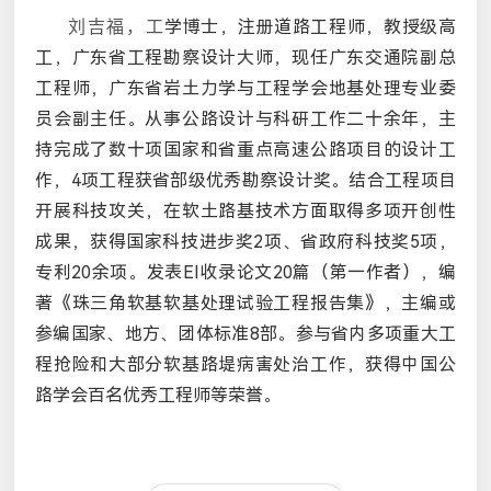
学
博士，注
册
道路工程
师
，
教
授
级
高
刘吉福，工
工，广
东
省工程勘察
设计
大
师
，
现
任广
东
交通院副
总
工程
师
，广
东
省岩土力
学与
工程
学会
地基
处
理
专业
委
员会
副主任。
从
事公路
设计与
科
研
工作二十余年，主
持完成了
数
十
项国
家和省重点高速公路
项
目的
设计
工
作，
4
项
工程
获
省部
级优
秀勘察
设计奖
。
结
合工程
项
目
开
展科技攻
关
，在
软
土路基技
术
方面取得多
项开创
性
成果，
获
得
国
家科技
进
步
奖
2
项
、省政府科技
奖
5
项
，
专
利
20
余
项
。
发
表
EI
收
录论
文
20
篇（第一作者），
编
著《珠三角
软
基
软
基
处
理
试验
工程
报
告集》，主
编
或
参编国
家、地方、
团
体
标
准
8
部。
参与
省
内
多
项
重大工
程
抢险
和大部分
软
基路堤病害
处
治工作，
获
得中
国
公
路
学会
百名
优
秀工程
师
等
荣誉
。